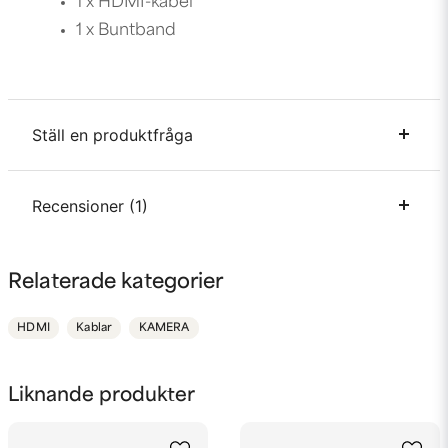
1 x HDMI-kabel
1 x Buntband
Ställ en produktfråga
question
Recensioner (1)
Fråga oss något om denna produkten...
Thomas
Relaterade kategorier
för 1 år sedan
name
Namn
HDMI
Kablar
KAMERA
email
Mejladress
Liknande produkter