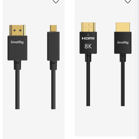
Ja, ni får publicera min fråga
Skicka fråga