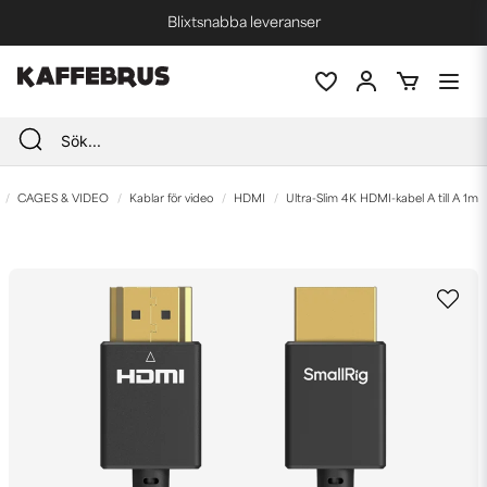
Blixtsnabba leveranser
Fri frakt vid köp över 1000 kr *
CAGES & VIDEO
Kablar för video
HDMI
Ultra-Slim 4K HDMI-kabel A till A 1m