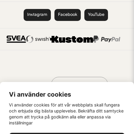
Instagram
Facebook
YouTube
Handla som
AV KREATÖRER
FÖR KREATÖRER
Vi använder cookies
Vi använder cookies för att vår webbplats skall fungera
och erbjuda dig bästa upplevelse. Bekräfta ditt samtycke
genom att trycka på godkänn alla eller anpassa via
Kaffebrus AB, Förskeppsgatan 2, 271 55 Ystad
inställningar
© Kaffebrus AB
2026
E-handel från Nyehandel AB