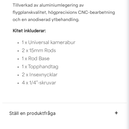
Tillverkad av aluminiumlegering av
flygplanskvalitet, högprecisions CNC-bearbetning
och en anodiserad ytbehandling.
Kitet inkluderar:
1 x Universal kamerabur
2 x 15mm Rods
1 x Rod Base
1 x Topphandtag
2 x Insexnycklar
4 x 1/4”-skruvar
Ställ en produktfråga