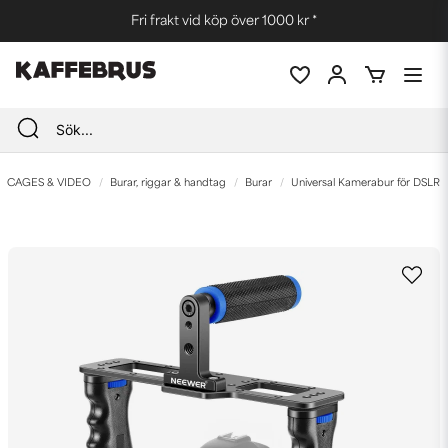
Fri frakt vid köp över 1000 kr *
CAGES & VIDEO
Burar, riggar & handtag
Burar
Universal Kamerabur för DSLR