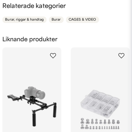
question
Fråga oss något om denna produkten...
Relaterade kategorier
Burar, riggar & handtag
Burar
CAGES & VIDEO
name
Namn
Liknande produkter
email
Mejladress
Ja, ni får publicera min fråga