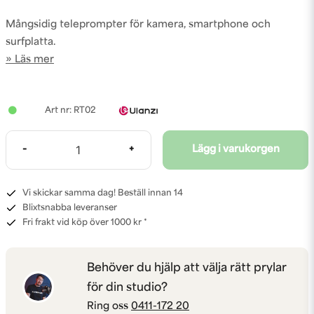
Mångsidig teleprompter för kamera, smartphone och
surfplatta.
Läs mer
RT02
-
+
Lägg i varukorgen
Vi skickar samma dag! Beställ innan 14
Blixtsnabba leveranser
Fri frakt vid köp över 1000 kr *
Behöver du hjälp att välja rätt prylar
för din studio?
Ring oss
0411-172 20