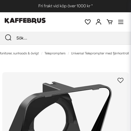
Fri frakt vid köp över 1000 kr *
onitorer, sunhoods & övrigt
Teleprompters
Universal Teleprompter med fjärrkontroll