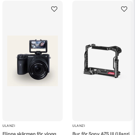
ULANZI
ULANZI
Flippa skärmen för vlogg
Bur för Sony A7S III (Ulanzi