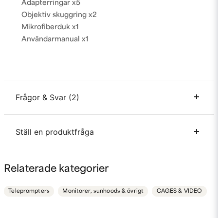
Adapterringar x5
Objektiv skuggring x2
Mikrofiberduk x1
Användarmanual x1
Frågor & Svar (2)
Ställ en produktfråga
Emmy frågade
för 2 år sedan
Hej, är den här kompatibel med externa
webbkameror? Tex logitech?
question
Fråga oss något om denna produkten...
Relaterade kategorier
Butiken svarade
Hej
Teleprompters
Monitorer, sunhoods & övrigt
CAGES & VIDEO
Rakt av är den ej, du behöver en koppling
name
Namn
till 58/67/72/77/82mm filtergänga i så fall.