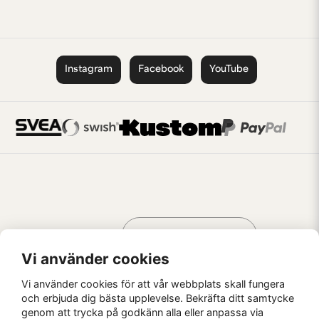
Instagram
Facebook
YouTube
Handla som
AV KREATÖRER
FÖR KREATÖRER
Vi använder cookies
Vi använder cookies för att vår webbplats skall fungera
och erbjuda dig bästa upplevelse. Bekräfta ditt samtycke
genom att trycka på godkänn alla eller anpassa via
Kaffebrus AB, Förskeppsgatan 2, 271 55 Ystad