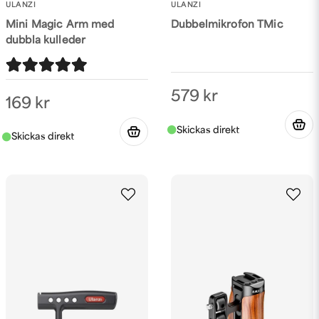
ULANZI
ULANZI
Mini Magic Arm med
Jag kör själv med en app som heter Elegant
Dubbelmikrofon TMic
teleprompter, den finns i betal och gratis variant.
dubbla kulleder
Jag kör med den nästan dagligen och är riktigt nöjd!
MVH
579 kr
Alex - Kaffebrus
169 kr