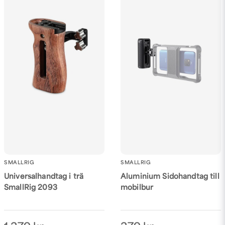
Ja, ni får publicera min fråga
Skicka fråga
SMALLRIG
SMALLRIG
Aluminium Sidohandtag till
Universalhandtag i trä
mobilbur
SmallRig 2093