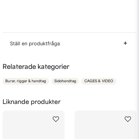
Ställ en produktfråga
question
Fråga oss något om denna produkten...
Relaterade kategorier
Burar, riggar & handtag
Sidohandtag
CAGES & VIDEO
name
Namn
Liknande produkter
email
Mejladress