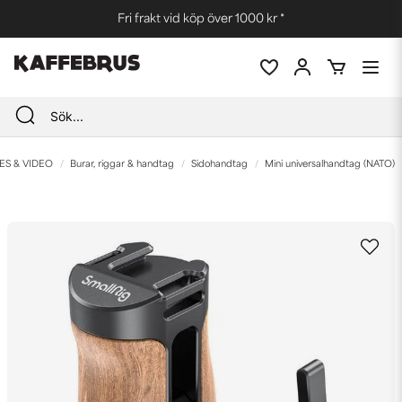
Fri frakt vid köp över 1000 kr *
ES & VIDEO
Burar, riggar & handtag
Sidohandtag
Mini universalhandtag (NATO)