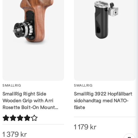
SMALLRIG
SMALLRIG
SmallRig Right Side
SmallRig 3922 Hopfällbart
Wooden Grip with Arri
sidohandtag med NATO-
Rosette Bolt-On Mount
fäste
2083
1 179 kr
1 379 kr