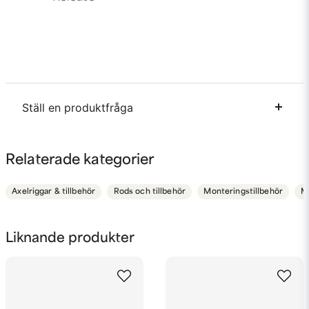
Ställ en produktfråga
question
Fråga oss något om denna produkten...
Relaterade kategorier
Axelriggar & tillbehör
Rods och tillbehör
Monteringstillbehör
M
name
Namn
Liknande produkter
email
Mejladress