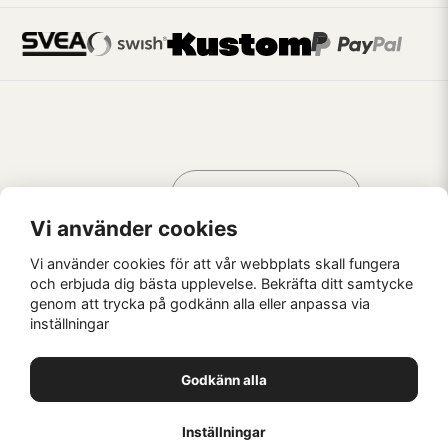
Handla som
AV KREATÖRER
FÖR KREATÖRER
Vi använder cookies
Vi använder cookies för att vår webbplats skall fungera
och erbjuda dig bästa upplevelse. Bekräfta ditt samtycke
genom att trycka på godkänn alla eller anpassa via
Kaffebrus AB, Förskeppsgatan 2, 271 55 Ystad
inställningar
© Kaffebrus AB
2026
E-handel från Nyehandel AB
Godkänn alla
1
Inställningar