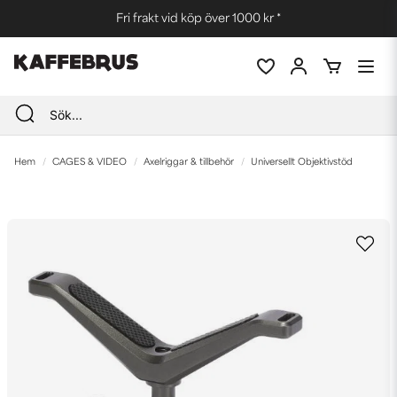
Fri frakt vid köp över 1000 kr *
Hem
CAGES & VIDEO
Axelriggar & tillbehör
Universellt Objektivstöd