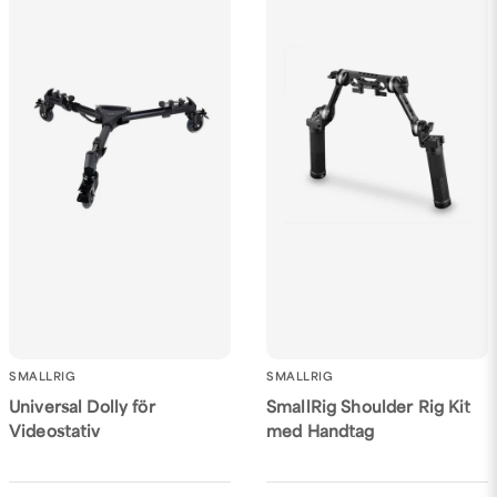
Ja, ni får publicera min fråga
Skicka fråga
SMALLRIG
SMALLRIG
Universal Dolly för
SmallRig Shoulder Rig Kit
Videostativ
med Handtag