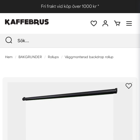
Fri frakt vid köp över 1000 kr *
Hem
BAKGRUNDER
Rollups
Väggmonterad backdrop rollup