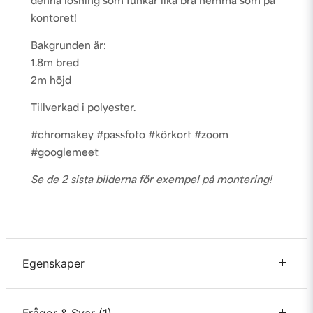
denna lösning som funkar lika bra hemma som på
kontoret!
Bakgrunden är:
1.8m bred
2m höjd
Tillverkad i polyester.
#chromakey #passfoto #körkort #zoom
#googlemeet
Se de 2 sista bilderna för exempel på montering!
Egenskaper
Bredd
180 cm