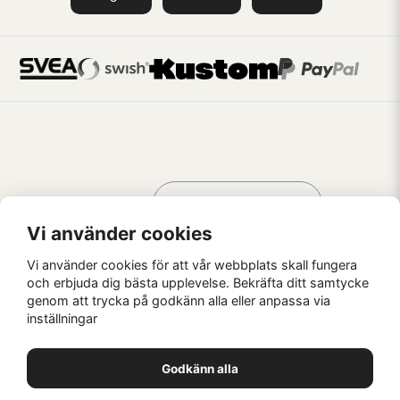
Handla som
AV KREATÖRER
FÖR KREATÖRER
Vi använder cookies
Vi använder cookies för att vår webbplats skall fungera
och erbjuda dig bästa upplevelse. Bekräfta ditt samtycke
genom att trycka på godkänn alla eller anpassa via
Kaffebrus AB, Förskeppsgatan 2, 271 55 Ystad
inställningar
© Kaffebrus AB
2026
E-handel från Nyehandel AB
Godkänn alla
1