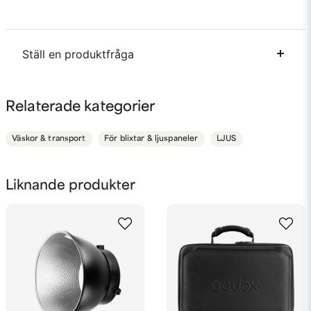
Ställ en produktfråga
question
Fråga oss något om denna produkten...
Relaterade kategorier
Väskor & transport
För blixtar & ljuspaneler
LJUS
name
Namn
Liknande produkter
email
Mejladress
Ja, ni får publicera min fråga