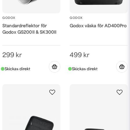
GODOX
GODOX
Standardreflektor för
Godox väska för AD400Pro
Godox GS200II & SK300II
Skicka fråga
299 kr
499 kr