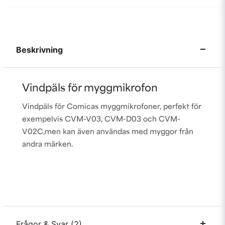
Beskrivning
Vindpäls för myggmikrofon
Vindpäls för Comicas myggmikrofoner, perfekt för
exempelvis
CVM-V03
,
CVM-D03
och
CVM-
V02C
,
men kan även användas med myggor från
andra märken.
Frågor & Svar (2)