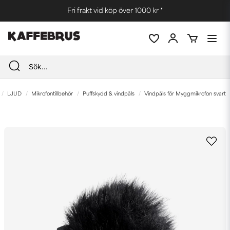
Fri frakt vid köp över 1000 kr *
LJUD
Mikrofontillbehör
Puffskydd & vindpäls
Vindpäls för Myggmikrofon svart