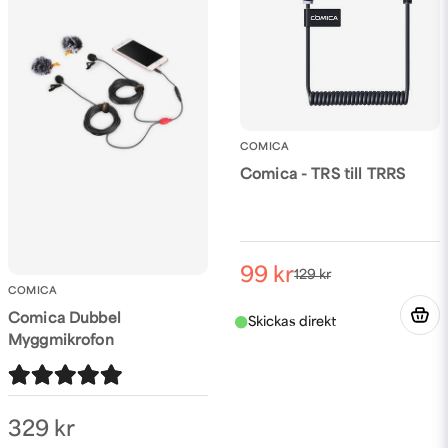
Det gör den troligtvis ej då den är till för
myggmikrofoner
Potentiellt att något i denna stilen hade passat:
https://kaffebrus.com/sv/products/rode-ws12-
vindpals-for-videomic-go-ii
COMICA
Skicka fråga
Men det är svårt att veta utan att mäta och se, vad
Comica - TRS till TRRS
har din mikrofon för mått? Maila mig på:
Alex@kaffebrus.com
MVH
Kaffebrus
99 kr
129 kr
COMICA
Comica Dubbel
Myggmikrofon
329 kr