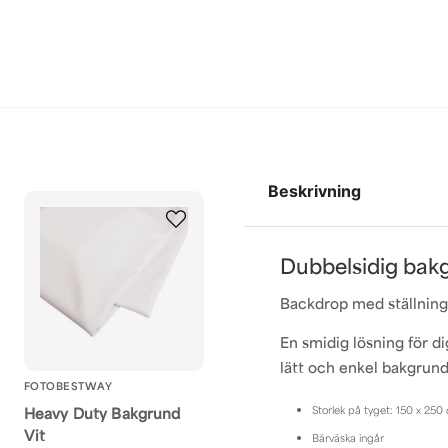
Beskrivning
Dubbelsidig bakgr
Backdrop med ställning 
En smidig lösning för d
lätt och enkel bakgrun
FOTOBESTWAY
Storlek på tyget: 150 x 250
Heavy Duty Bakgrund
Vit
Bärväska ingår