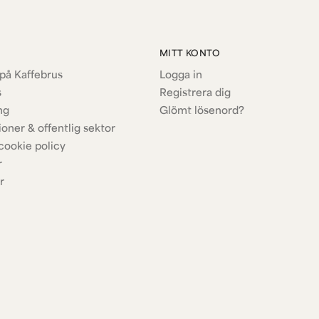
MITT KONTO
på Kaffebrus
Logga in
s
Registrera dig
ng
Glömt lösenord?
ioner & offentlig sektor
cookie policy
r
r