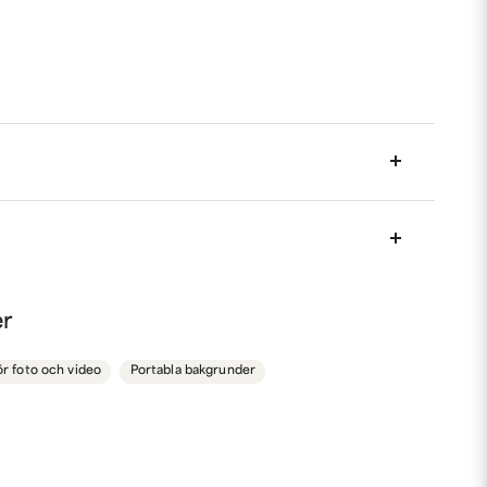
an
 denna?
nna produkten...
er
ör foto och video
Portabla bakgrunder
tivet :)
email
Mejladress