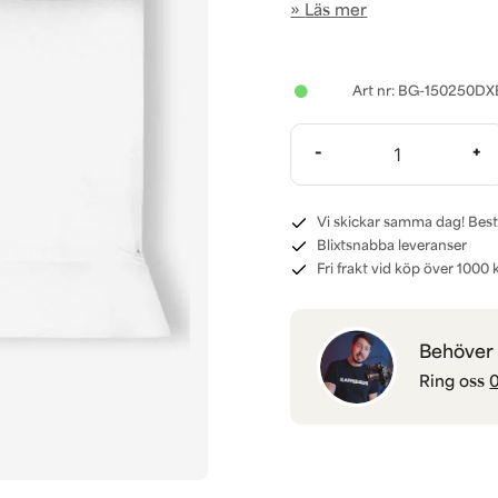
Läs mer
BG-150250DX
-
+
Vi skickar samma dag! Best
Blixtsnabba leveranser
Fri frakt vid köp över 1000 k
Behöver d
Ring oss
0