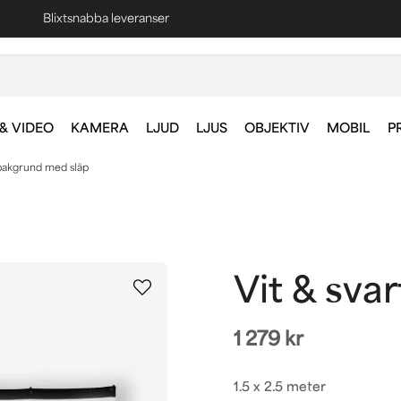
Fri frakt vid köp över 1000 kr *
& VIDEO
KAMERA
LJUD
LJUS
OBJEKTIV
MOBIL
P
 bakgrund med släp
Vit & sva
1 279 kr
1.5 x 2.5 meter