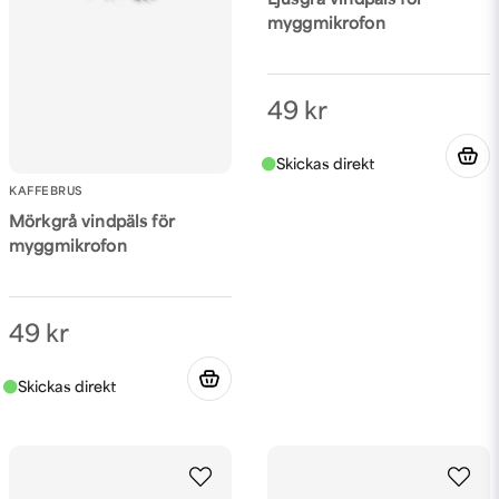
Ljusgrå vindpäls för
myggmikrofon
Skicka fråga
49 kr
KAFFEBRUS
Mörkgrå vindpäls för
myggmikrofon
49 kr