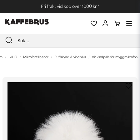
Fri frakt vid köp över 1000 kr *
m
LJUD
Mikrofontillbehör
Puffskydd & vindpäls
Vit vindpäls för myggmikrofon