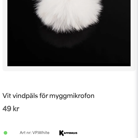
Vit vindpäls för myggmikrofon
49 kr
VP.White