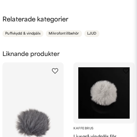
question
Fråga oss något om denna produkten...
Relaterade kategorier
Puffskydd & vindpäls
Mikrofontillbehör
LJUD
name
Namn
Liknande produkter
email
Mejladress
Ja, ni får publicera min fråga
KAFFEBRUS