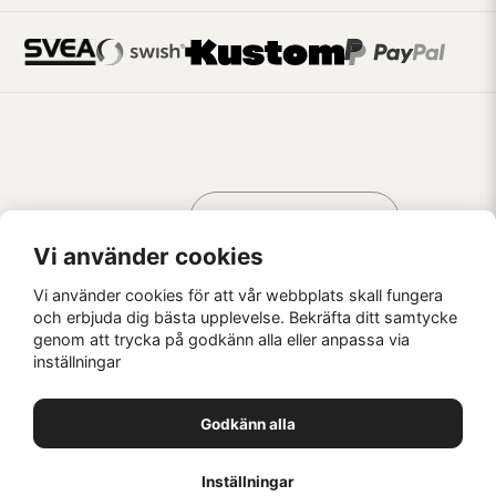
Handla som
AV KREATÖRER
FÖR KREATÖRER
Vi använder cookies
Vi använder cookies för att vår webbplats skall fungera
och erbjuda dig bästa upplevelse. Bekräfta ditt samtycke
genom att trycka på godkänn alla eller anpassa via
Kaffebrus AB, Förskeppsgatan 2, 271 55 Ystad
inställningar
© Kaffebrus AB
2026
E-handel från Nyehandel AB
Godkänn alla
1
Inställningar