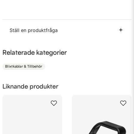
Ställ en produktfråga
question
Fråga oss något om denna produkten...
Relaterade kategorier
Blixtkablar & Tillbehör
name
Namn
Liknande produkter
email
Mejladress