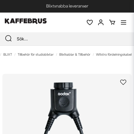
Blixtsnabba leveranser
Fri frakt vid köp över 1000 kr *
BLIXT
Tillbehör för studioblixtar
Blixtkablar & Tillbehör
Witstro fördelningskabel