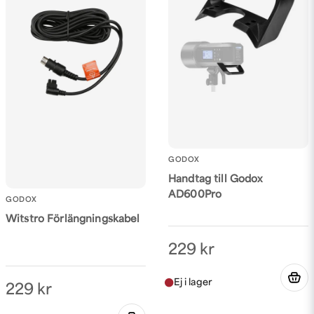
Ja, ni får publicera min fråga
Skicka fråga
GODOX
Handtag till Godox
AD600Pro
GODOX
Witstro Förlängningskabel
229 kr
229 kr