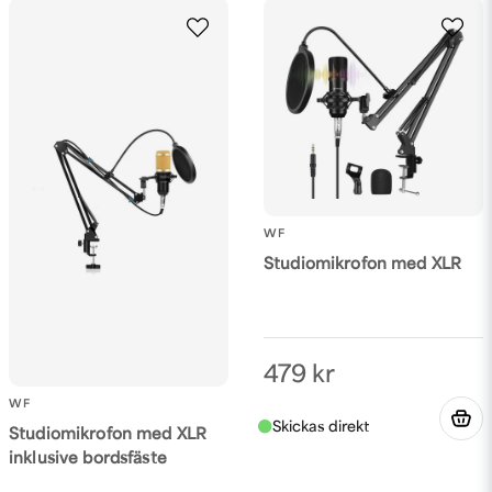
email
Mejladress
Ja, ni får publicera min fråga
WF
Studiomikrofon med XLR
Skicka fråga
479 kr
WF
Studiomikrofon med XLR
inklusive bordsfäste