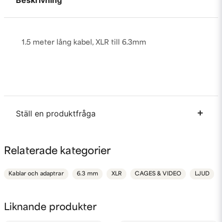
Beskrivning
1.5 meter lång kabel, XLR till 6.3mm
Ställ en produktfråga
question
Fråga oss något om denna produkten...
Relaterade kategorier
Kablar och adaptrar
6.3 mm
XLR
CAGES & VIDEO
LJUD
name
Namn
Liknande produkter