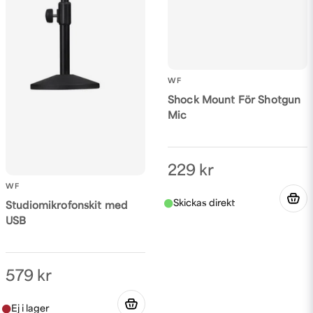
WF
Shock Mount För Shotgun
Mic
229 kr
WF
Studiomikrofonskit med
USB
579 kr