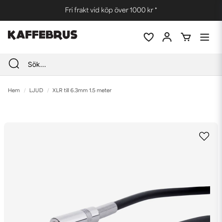
Fri frakt vid köp över 1000 kr *
Hem
LJUD
XLR till 6.3mm 1.5 meter