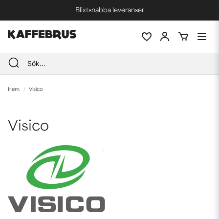
Blixtsnabba leveranser
Fri frakt vid köp över 1000 kr *
Hem
Visico
Visico