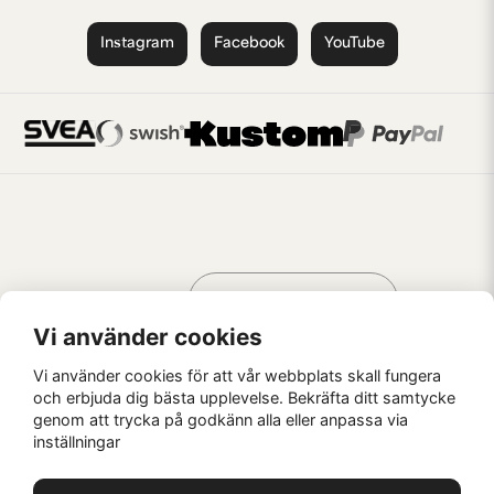
Instagram
Facebook
YouTube
Handla som
AV KREATÖRER
FÖR KREATÖRER
Vi använder cookies
Vi använder cookies för att vår webbplats skall fungera
och erbjuda dig bästa upplevelse. Bekräfta ditt samtycke
genom att trycka på godkänn alla eller anpassa via
Kaffebrus AB, Förskeppsgatan 2, 271 55 Ystad
inställningar
© Kaffebrus AB
2026
E-handel från Nyehandel AB