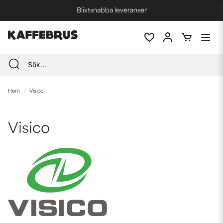
Blixtsnabba leveranser
Fri frakt vid köp över 1000 kr *
Hem
Visico
Visico