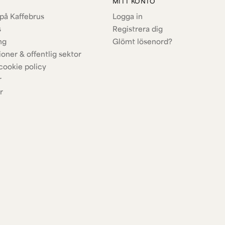
MITT KONTO
på Kaffebrus
Logga in
s
Registrera dig
ng
Glömt lösenord?
ioner & offentlig sektor
cookie policy
r
r