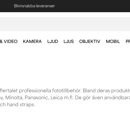
Blixtsnabba leveranser
Fri frakt vid köp över 1000 kr *
& VIDEO
KAMERA
LJUD
LJUS
OBJEKTIV
MOBIL
P
 flertalet professionella fototillbehör. Bland deras produkte
, Minolta, Panasonic, Leica m.fl. De gör även användba
och hand straps.