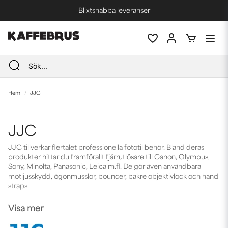
Blixtsnabba leveranser
Fri frakt vid köp över 1000 kr *
Hem
JJC
JJC
JJC tillverkar flertalet professionella fototillbehör. Bland deras
produkter hittar du framförallt fjärrutlösare till Canon, Olympus,
Sony, Minolta, Panasonic, Leica m.fl. De gör även användbara
motljusskydd, ögonmusslor, bouncer, bakre objektivlock och hand
straps.
Visa mer