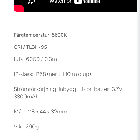
Färgtemperatur: 5600K
CRI / TLCI: >95
LUX: 6000 / 0.3m
IP-klass: IP68 (ner till 10 m djup)
Strömförsörjning: inbyggt Li-ion batteri 3.7V
3800mAh
Mått: 118 x 44 x 32mm
Vikt: 290g