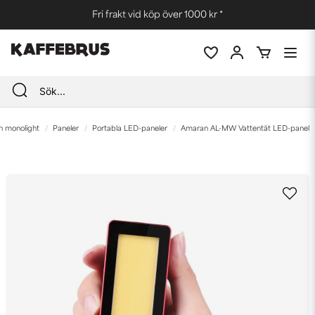
Fri frakt vid köp över 1000 kr *
ch monolight
Paneler
Portabla LED-paneler
Amaran AL-MW Vattentät LED-panel