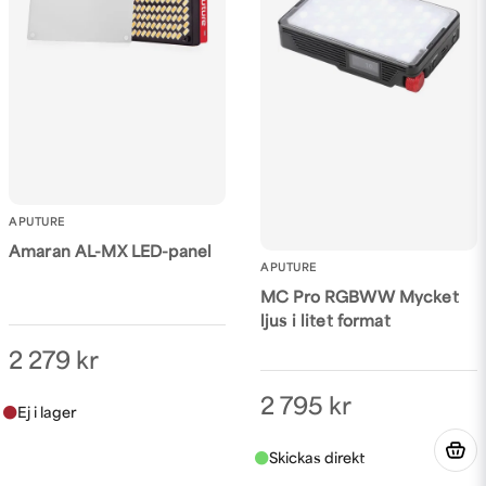
Skicka fråga
APUTURE
Amaran AL-MX LED-panel
APUTURE
MC Pro RGBWW Mycket
ljus i litet format
2 279 kr
2 795 kr