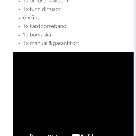
1 x diffusor (silicon)
1 x tunn diffusor
6 x filter
1 x kardborreband
1 x bärväska
1 x manual & garantikort