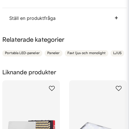
Ställ en produktfråga
question
Fråga oss något om denna produkten...
Relaterade kategorier
Portabla LED-paneler
Paneler
Fast ljus och monolight
LJUS
name
Namn
Liknande produkter
email
Mejladress
Ja, ni får publicera min fråga