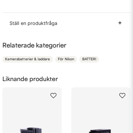
Ställ en produktfråga
question
Fråga oss något om denna produkten...
Relaterade kategorier
Kamerabatterier & laddare
För Nikon
BATTERI
name
Namn
Liknande produkter
email
Mejladress
Ja, ni får publicera min fråga