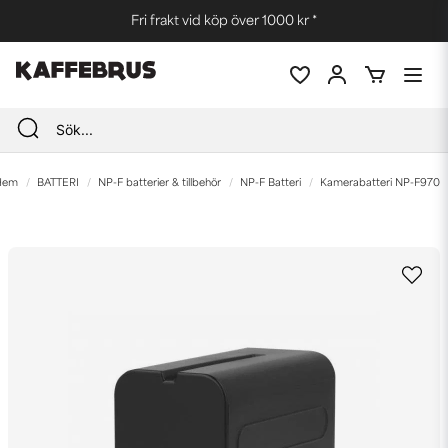
Fri frakt vid köp över 1000 kr *
Hem
BATTERI
NP-F batterier & tillbehör
NP-F Batteri
Kamerabatteri NP-F970