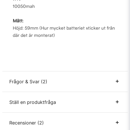
10050mah
Mått
:
Höjd: 59mm (Hur mycket batteriet sticker ut från
där det är monterat)
Frågor & Svar (2)
Ställ en produktfråga
Robert frågade
för 1 år sedan
Vilken batteriladdare skulle ni rekommendera till detta
batteri?
question
Recensioner (2)
Fråga oss något om denna produkten...
Butiken svarade