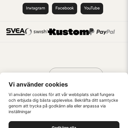
Instagram
Facebook
YouTube
Handla som
AV KREATÖRER
FÖR KREATÖRER
Vi använder cookies
Vi använder cookies för att vår webbplats skall fungera
och erbjuda dig bästa upplevelse. Bekräfta ditt samtycke
genom att trycka på godkänn alla eller anpassa via
Kaffebrus AB, Förskeppsgatan 2, 271 55 Ystad
inställningar
© Kaffebrus AB
2026
E-handel från Nyehandel AB
Godkänn alla