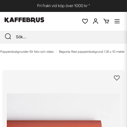
Fri frakt vid köp över 1000 kr *
Pappersbakgrunder för foto och video
Begonia Red pappersbakgrund 1.35 x 10 meter