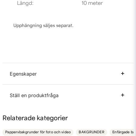
Längd:
10 meter
Upphängning säljes separat.
Egenskaper
Material
Papper
Ställ en produktfråga
Bredd
1.35 meter
Längd
10 meter
question
Fråga oss något om denna produkten...
Relaterade kategorier
Pappersbakgrunder för foto och video
BAKGRUNDER
Enfärgade ba