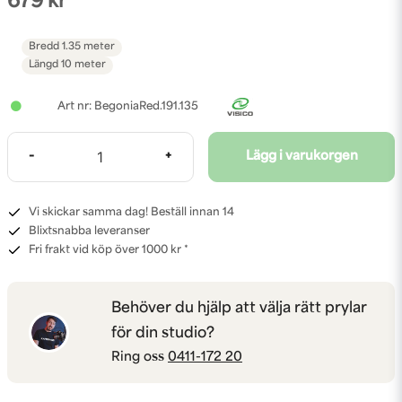
679 kr
Bredd
1.35 meter
Längd
10 meter
BegoniaRed.191.135
-
+
Lägg i varukorgen
Vi skickar samma dag! Beställ innan 14
Blixtsnabba leveranser
Fri frakt vid köp över 1000 kr *
Behöver du hjälp att välja rätt prylar
för din studio?
Ring oss
0411-172 20