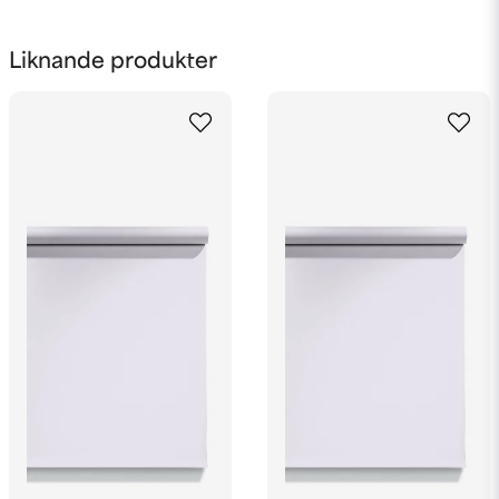
name
Namn
Liknande produkter
email
Mejladress
Ja, ni får publicera min fråga
Skicka fråga