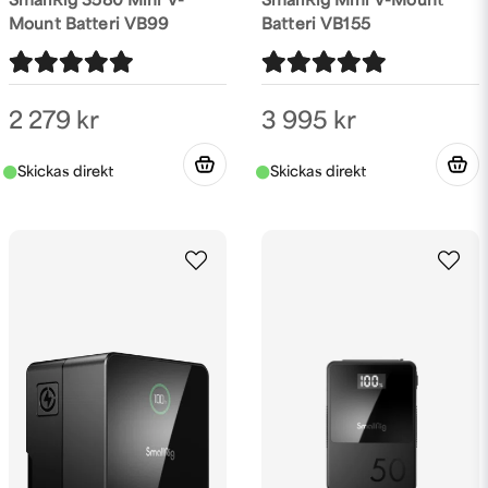
SmallRig 3580 Mini V-
SmallRig Mini V-Mount
Mount Batteri VB99
Batteri VB155
2 279 kr
3 995 kr