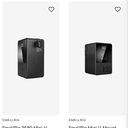
email
Mejladress
Ja, ni får publicera min fråga
Skicka fråga
SMALLRIG
SMALLRIG