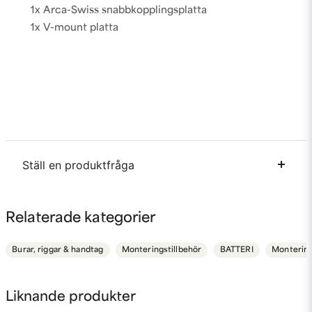
1x Arca-Swiss snabbkopplingsplatta
1x V-mount platta
Ställ en produktfråga
question
Fråga oss något om denna produkten...
Relaterade kategorier
Burar, riggar & handtag
Monteringstillbehör
BATTERI
Montering
name
Namn
Liknande produkter