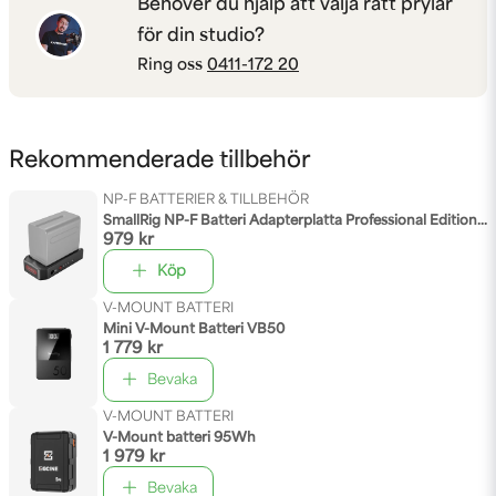
Behöver du hjälp att välja rätt prylar
för din studio?
Ring oss
0411-172 20
Rekommenderade tillbehör
NP-F BATTERIER & TILLBEHÖR
SmallRig NP-F Batteri Adapterplatta Professional Edition 3168
979 kr
Köp
V-MOUNT BATTERI
Mini V-Mount Batteri VB50
1 779 kr
Bevaka
V-MOUNT BATTERI
V-Mount batteri 95Wh
1 979 kr
Bevaka