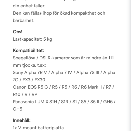
din enhet faller.
Den kan fällas ihop för ökad kompakthet och
bärbarhet.
Obs!
Lastkapacitet: 5 kg
Kompatibilitet:
Spegellösa / DSLR-kameror som är mindre än 111
mm tjocka, t.ex:
Sony Alpha 7R V / Alpha 7 IV / Alpha 7S III / Alpha
7C / FX3 / FX30
Canon EOS R5 C / R5 / R5 / R6 / R6 Mark II / R7 /
R10 / R / RP
Panasonic LUMIX S1H / S1R / S1 / S5 / S5 II / GH6 /
GH5
Innehåll:
1x V-mount batteriplatta