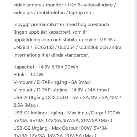
videokamera / monitor / trådlös videosändare /
videoljus / mobiltelefon / laptop mm.
Inbyggt premiumbatteri med hög prestanda
(ingen uppblåst kapacitet), som är
uppladdningsbara och stabila, uppfyller MSDS /
UN38.3 / IEC62133 / UL2054 / UL62368 och andra
internationellt erkända standarder.
Kapacitet - 14,8V 6.7Ah 99Wh
Effekt - 100W
V-mount / D-TAP-ingång - 8A (max)
V-mount / D-TAP-utgång - 14,8V / 14A (max)
USB-A Utgång QC2.0/3.0 - 5V / 3A, 9V / 3A, 12V /
2.5A (Max.）
USB-C1 Ingång/Utgång - Max Input/Output 100W.
5V/3A, 9V/3A, 12V/3A, 15V/3A, 20V/5A (Max.)
USB-C2 Utgång - Max Output 100W. 5V/3A,
9V/3A, 12V/3A, 15V/3A, 20V/5A (Max.)