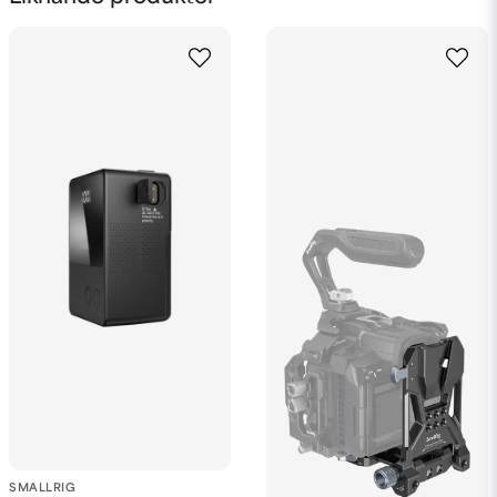
Ja, ni får publicera min fråga
Skicka fråga
SMALLRIG