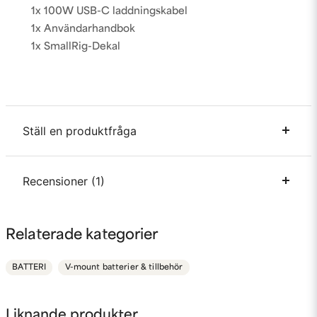
1x 100W USB-C laddningskabel
1x Användarhandbok
1x SmallRig-Dekal
Ställ en produktfråga
question
Recensioner (1)
Fråga oss något om denna produkten...
Marius
Relaterade kategorier
för 7 månader sedan
name
Namn
BATTERI
V-mount batterier & tillbehör
email
Mejladress
Liknande produkter