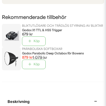
Rekommenderade tillbehör
BLIXTUTLÖSARE OCH TRÅDLÖS STYRNING AV BLIXTAR
Godox X1 TTL & HSS Trigger
679 kr
Köp
PARABOLISKA SOFTBOXAR
Godox Parabolic Deep Octabox för Bowens
879 kr
1 079 kr
Köp
Beskrivning