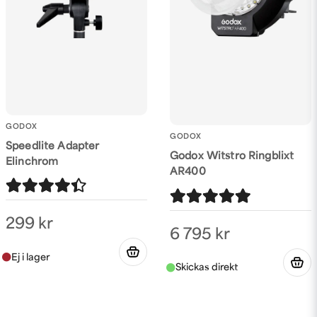
GODOX
GODOX
Speedlite Adapter
Godox Witstro Ringblixt
Elinchrom
AR400
299 kr
6 795 kr