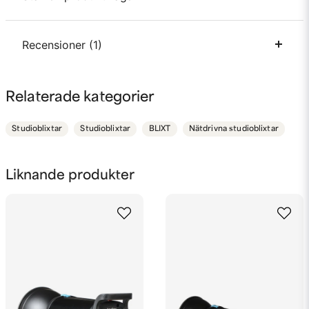
question
Recensioner (1)
Fråga oss något om denna produkten...
Anonym
Relaterade kategorier
för 2 år sedan
name
Namn
Studioblixtar
Studioblixtar
BLIXT
Nätdrivna studioblixtar
email
Mejladress
Liknande produkter
Ja, ni får publicera min fråga