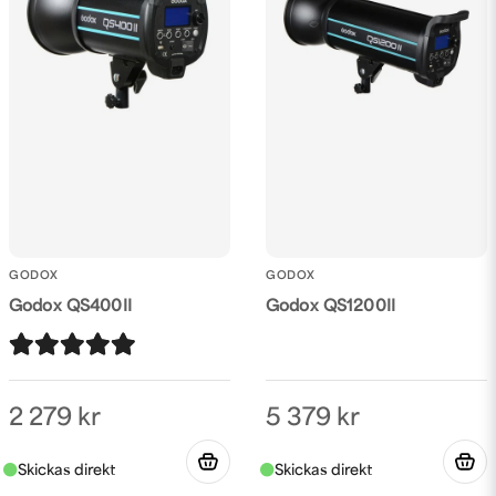
Skicka fråga
GODOX
GODOX
Godox QS400II
Godox QS1200II
2 279 kr
5 379 kr