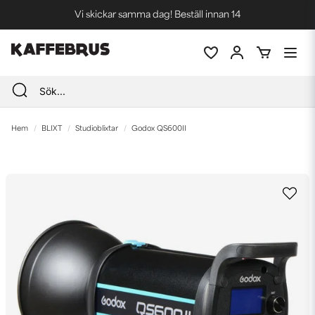
Vi skickar samma dag! Beställ innan 14
Blixtsnabba leveranser
Fri frakt vid köp över 1000 kr *
Hem
BLIXT
Studioblixtar
Godox QS600II