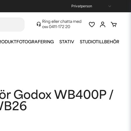
Ring eller chatta med
oss
0411-172 20
RODUKTFOTOGRAFERING
STATIV
STUDIOTILLBEHÖR
för Godox WB400P /
WB26