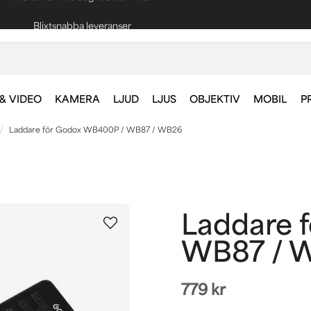
Blixtsnabba leveranser
Fri frakt vid köp över 1000 kr *
& VIDEO
KAMERA
LJUD
LJUS
OBJEKTIV
MOBIL
P
Laddare för Godox WB400P / WB87 / WB26
Laddare 
WB87 / 
779 kr