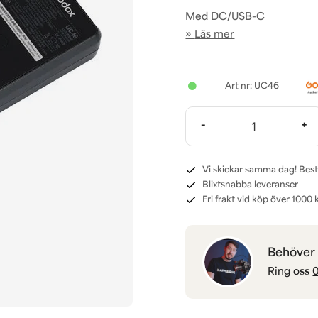
Med DC/USB-C
Läs mer
UC46
-
+
Vi skickar samma dag! Best
Blixtsnabba leveranser
Fri frakt vid köp över 1000 k
Behöver d
Ring oss
0