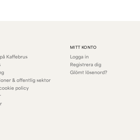
MITT KONTO
på Kaffebrus
Logga in
s
Registrera dig
ng
Glömt lösenord?
ioner & offentlig sektor
cookie policy
r
r