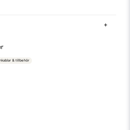
nna produkten...
er
kablar & tillbehör
email
Mejladress
min fråga