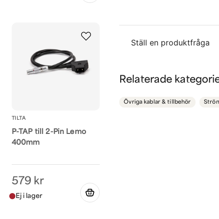
Ställ en produktfråga
question
Fråga oss något om de
Relaterade kategori
Övriga kablar & tillbehör
Ström
TILTA
name
Namn
P-TAP till 2-Pin Lemo
400mm
Ja, ni får publicera 
579 kr