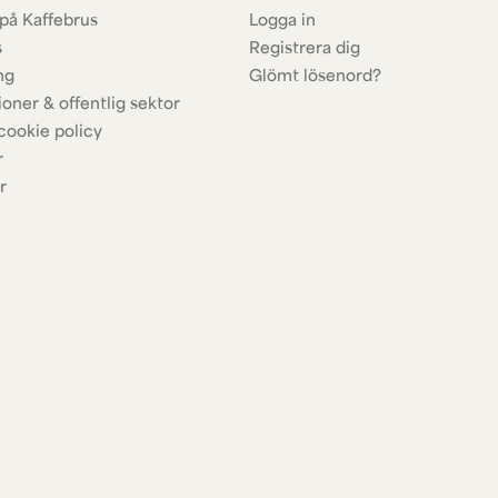
på Kaffebrus
Logga in
s
Registrera dig
ng
Glömt lösenord?
ioner & offentlig sektor
cookie policy
r
r