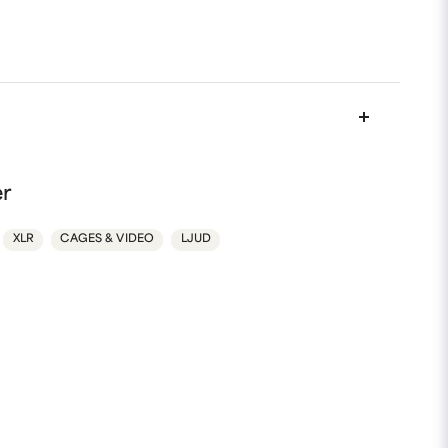
nna produkten...
er
XLR
CAGES & VIDEO
LJUD
email
Mejladress
min fråga