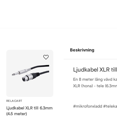
Beskrivning
Ljudkabel XLR ti
En 8 meter lång vävd k
XLR (hona) - tele (6.3m
RELACART
#mikrofonsladd #telek
Ljudkabel XLR till 6.3mm
(4.5 meter)