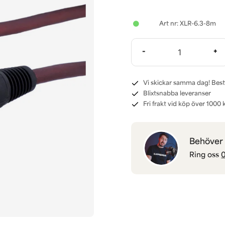
XLR-6.3-8m
-
+
Vi skickar samma dag! Best
Blixtsnabba leveranser
Fri frakt vid köp över 1000 k
Behöver d
Ring oss
0