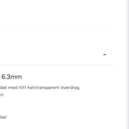
ll 6.3mm
abel med rött halvtransparent överdrag.
m)
abel