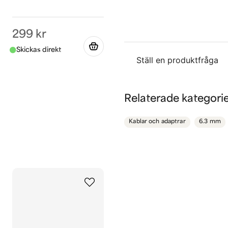
299 kr
Ställ en produktfråga
question
Fråga oss något om de
Relaterade kategori
Kablar och adaptrar
6.3 mm
name
Namn
Ja, ni får publicera 