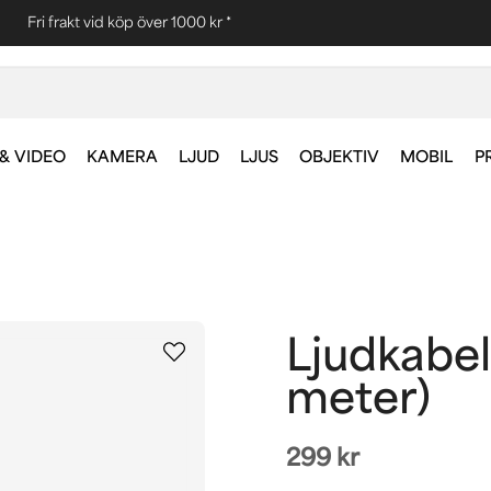
Fri frakt vid köp över 1000 kr *
& VIDEO
KAMERA
LJUD
LJUS
OBJEKTIV
MOBIL
P
Ljudkabel
meter)
299 kr