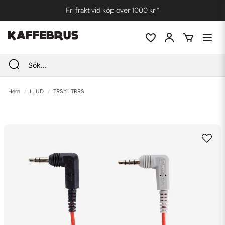
Fri frakt vid köp över 1000 kr *
Hem
LJUD
TRS till TRRS