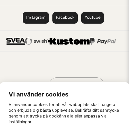
Instagram
Facebook
YouTube
Handla som
AV KREATÖRER
FÖR KREATÖRER
Vi använder cookies
Vi använder cookies för att vår webbplats skall fungera
och erbjuda dig bästa upplevelse. Bekräfta ditt samtycke
genom att trycka på godkänn alla eller anpassa via
Kaffebrus AB, Förskeppsgatan 2, 271 55 Ystad
inställningar
© Kaffebrus AB
2026
E-handel från Nyehandel AB