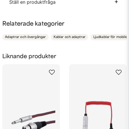
Ställ en produktfråga
question
Fråga oss något om denna produkten...
Relaterade kategorier
Adaptrar och övergångar
Kablar och adaptrar
Ljudkablar för mobiler
name
Namn
Liknande produkter
email
Mejladress
Ja, ni får publicera min fråga