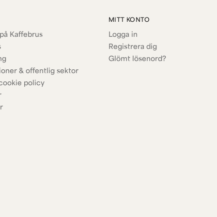
MITT KONTO
på Kaffebrus
Logga in
s
Registrera dig
ng
Glömt lösenord?
ioner & offentlig sektor
cookie policy
r
r