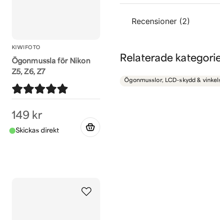
question
Recensioner (2)
Fråga oss något om de
KIWIFOTO
Mats
Relaterade kategori
Ögonmussla för Nikon
för 1 år sedan
name
Namn
Z5, Z6, Z7
Säkert bra men inget för d
Ögonmusslor, LCD-skydd & vinkel
Anonym
för 1 år sedan
149 kr
Bra!
Ja, ni får publicera 