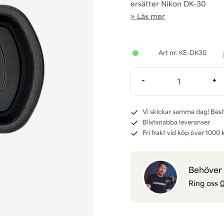
ersätter Nikon DK-30
Läs mer
KE-DK30
-
+
Vi skickar samma dag! Best
Blixtsnabba leveranser
Fri frakt vid köp över 1000 k
Behöver d
Ring oss
0