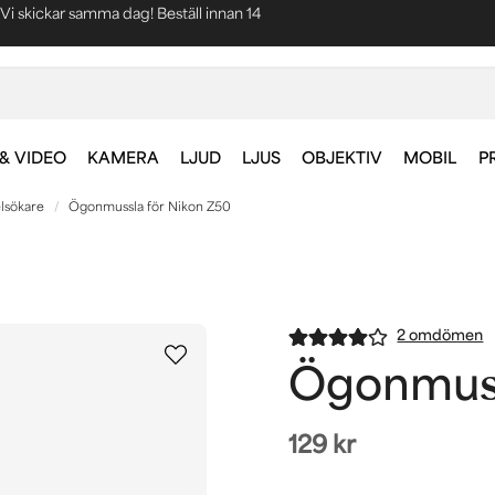
Blixtsnabba leveranser
Fri frakt vid köp över 1000 kr *
& VIDEO
KAMERA
LJUD
LJUS
OBJEKTIV
MOBIL
P
lsökare
Ögonmussla för Nikon Z50
2 omdömen
Ögonmuss
129 kr