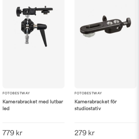
Ja, ni får publicera min fråga
Skicka fråga
FOTOBESTWAY
FOTOBESTWAY
Kamerabracket med lutbar
Kamerabracket för
led
studiostativ
779 kr
279 kr