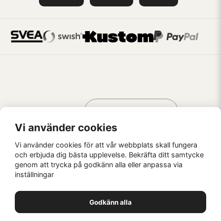
Handla som
AV KREATÖRER
FÖR KREATÖRER
Vi använder cookies
Vi använder cookies för att vår webbplats skall fungera
och erbjuda dig bästa upplevelse. Bekräfta ditt samtycke
genom att trycka på godkänn alla eller anpassa via
Kaffebrus AB, Förskeppsgatan 2, 271 55 Ystad
inställningar
© Kaffebrus AB
2026
E-handel från Nyehandel AB
Godkänn alla
1