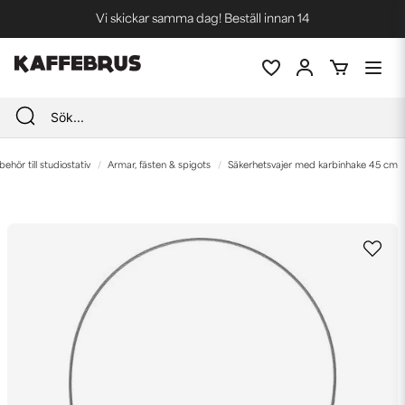
Vi skickar samma dag! Beställ innan 14
Blixtsnabba leveranser
Fri frakt vid köp över 1000 kr *
lbehör till studiostativ
Armar, fästen & spigots
Säkerhetsvajer med karbinhake 45 cm