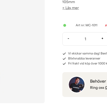
105mm
Läs mer
MC-1011
-
+
Vi skickar samma dag! Best
Blixtsnabba leveranser
Fri frakt vid köp över 1000 k
Behöver d
Ring oss
0