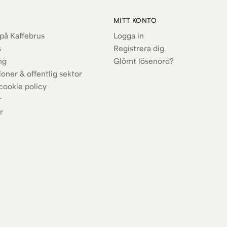
MITT KONTO
på Kaffebrus
Logga in
s
Registrera dig
ng
Glömt lösenord?
ioner & offentlig sektor
cookie policy
r
r