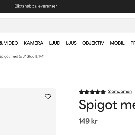
Fri frakt vid köp över 1000 kr *
& VIDEO
KAMERA
LJUD
LJUS
OBJEKTIV
MOBIL
P
Spigot med 5/8" Stud & 1/4"
2 omdömen
Spigot me
149 kr