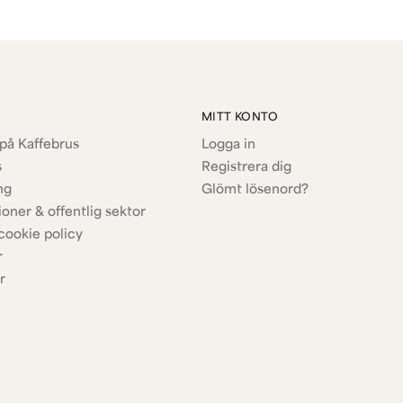
MITT KONTO
på Kaffebrus
Logga in
s
Registrera dig
ng
Glömt lösenord?
ioner & offentlig sektor
cookie policy
r
r