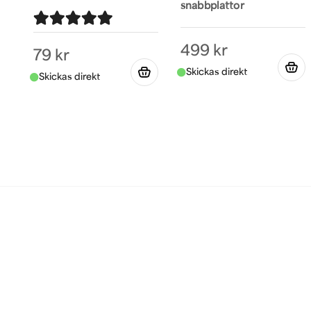
snabbplattor
499 kr
79 kr