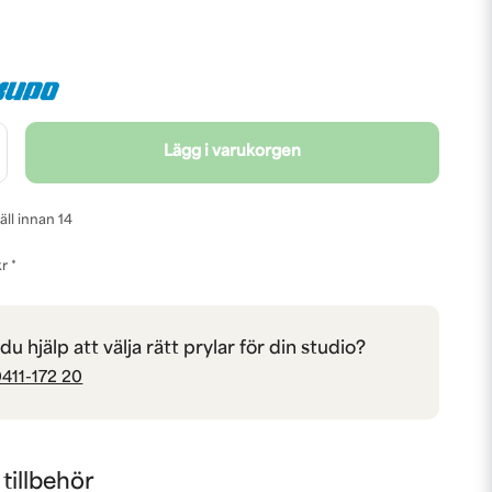
Lägg i varukorgen
äll innan 14
r *
u hjälp att välja rätt prylar för din studio?
411-172 20
illbehör