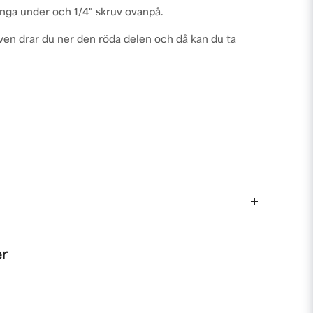
nga under och 1/4" skruv ovanpå.
ruven drar du ner den röda delen och då kan du ta
nna produkten...
er