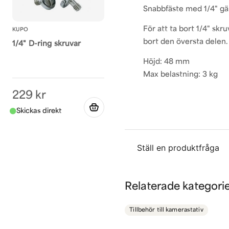
Snabbfäste med 1/4" gä
För att ta bort 1/4" sk
KUPO
bort den översta delen.
1/4" D-ring skruvar
Höjd: 48 mm
Max belastning: 3 kg
229 kr
Ställ en produktfråga
question
Fråga oss något om de
Relaterade kategori
Tillbehör till kamerastativ