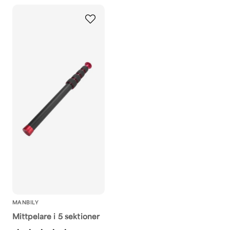
name
Namn
Ja, ni får publicera 
MANBILY
Mittpelare i 5 sektioner