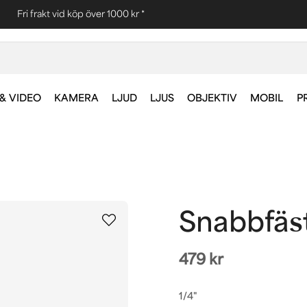
Fri frakt vid köp över 1000 kr *
& VIDEO
KAMERA
LJUD
LJUS
OBJEKTIV
MOBIL
P
Snabbfäs
479 kr
1/4"