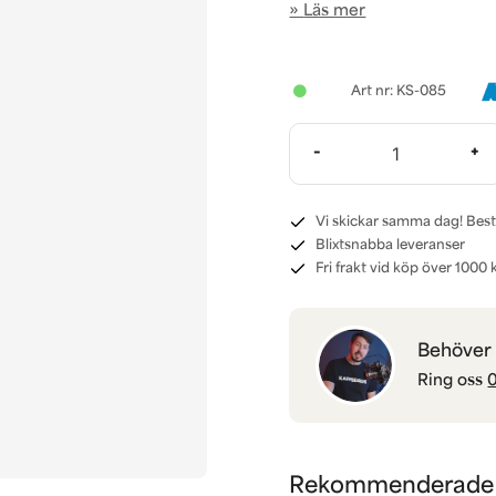
Läs mer
KS-085
-
+
Vi skickar samma dag! Best
Blixtsnabba leveranser
Fri frakt vid köp över 1000 k
Behöver d
Ring oss
0
Rekommenderade t