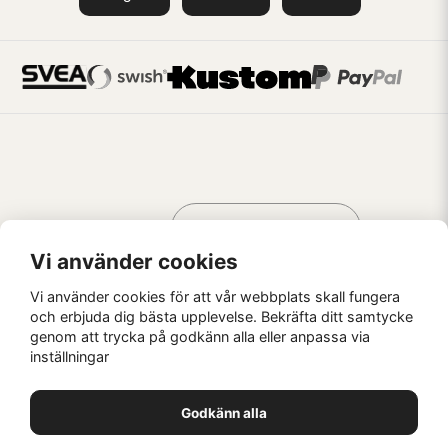
Handla som
AV KREATÖRER
FÖR KREATÖRER
Vi använder cookies
Vi använder cookies för att vår webbplats skall fungera
och erbjuda dig bästa upplevelse. Bekräfta ditt samtycke
genom att trycka på godkänn alla eller anpassa via
Kaffebrus AB, Förskeppsgatan 2, 271 55 Ystad
inställningar
© Kaffebrus AB
2026
E-handel från Nyehandel AB
Godkänn alla
1