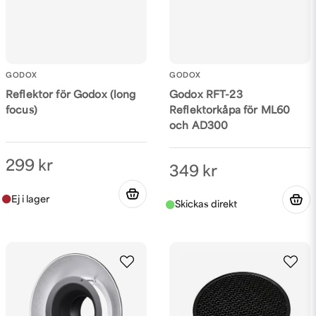
Skicka fråga
GODOX
GODOX
Reflektor för Godox (long
Godox RFT-23
focus)
Reflektorkåpa för ML60
och AD300
299 kr
349 kr