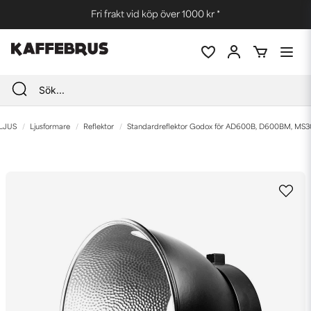
Fri frakt vid köp över 1000 kr *
LJUS
Ljusformare
Reflektor
Standardreflektor Godox för AD600B, D600BM, MS3