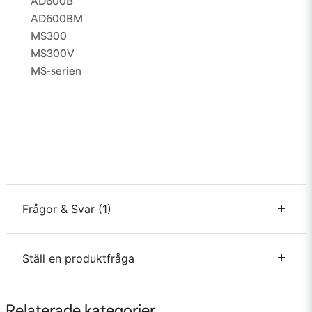
AD600B
AD600BM
MS300
MS300V
MS-serien
Frågor & Svar (1)
Ställ en produktfråga
Sophie frågade
för 3 år sedan
Passar denna ad300pro?
question
Fråga oss något om denna produkten...
Butiken svarade