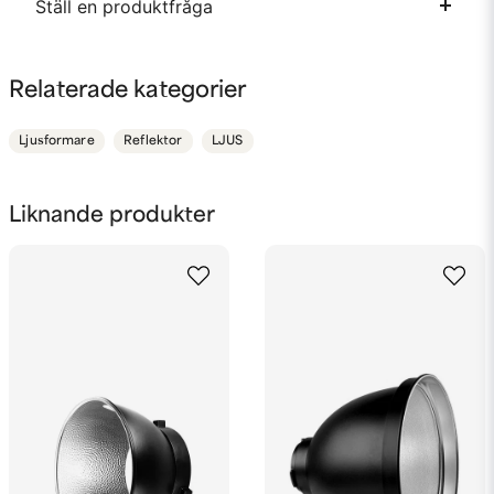
Ställ en produktfråga
question
Fråga oss något om denna produkten...
Relaterade kategorier
Ljusformare
Reflektor
LJUS
name
Namn
Liknande produkter
email
Mejladress
Ja, ni får publicera min fråga