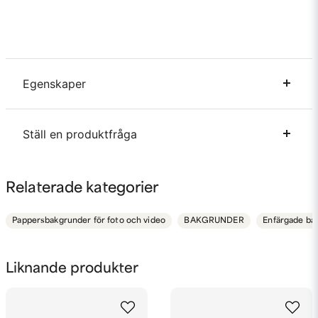
Egenskaper
Material
Papper
Ställ en produktfråga
Bredd
1.35 meter
Längd
10 meter
question
Fråga oss något om denna produkten...
Relaterade kategorier
Pappersbakgrunder för foto och video
BAKGRUNDER
Enfärgade ba
name
Namn
Liknande produkter
email
Mejladress